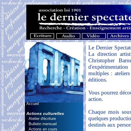
Le Dernier Spectat
La direction artis
Christopher Barn
d'expérimentation s
multiples : ateliers
éditions.
Vous pourrez découv
action.
Accueil
Chaque mois sous 
Actions culturelles
quelques production
Atelier d'écriture
Bulletin mensuel
destinés aux person
Actions en cours