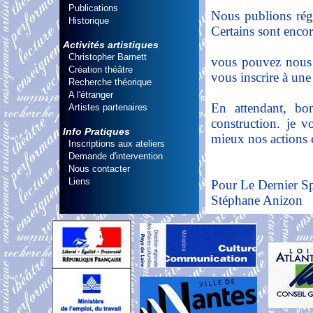
Publications
Nous publions régu
Historique
Certains sont encor
Activités artistiques
Christopher Barnett
vous pouvez nous 
Création théâtre
vous inscrire à une 
Recherche théorique
A l'étranger
En attendant, bon
Artistes partenaires
construction. je v
Info Pratiques
mieux nos actions e
Inscriptions aux ateliers
Demande d'intervention
Nous contacter
Liens
Pour Le Dernier Sp
Stéphane Anizon